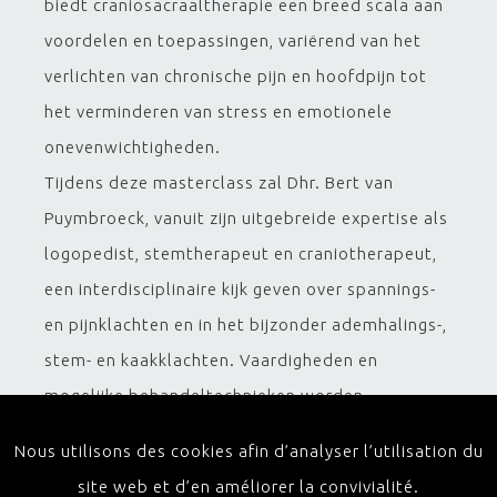
biedt craniosacraaltherapie een breed scala aan
voordelen en toepassingen, variërend van het
verlichten van chronische pijn en hoofdpijn tot
het verminderen van stress en emotionele
onevenwichtigheden.
Tijdens deze masterclass zal Dhr. Bert van
Puymbroeck, vanuit zijn uitgebreide expertise als
logopedist, stemtherapeut en craniotherapeut,
een interdisciplinaire kijk geven over spannings-
en pijnklachten en in het bijzonder ademhalings-,
stem- en kaakklachten. Vaardigheden en
mogelijke behandeltechnieken worden
besproken om spanningen en blokkades te
Nous utilisons des cookies afin d’analyser l’utilisation du
identificeren en te verlichten.
site web et d’en améliorer la convivialité.