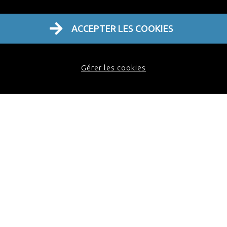
ACCEPTER LES COOKIES
Gérer les cookies
Dhr. Bert Van Puymbroeck
is logopedist,
stemcoach en craniotherapeut (CST-D). Hij houdt
praktijk in Antwerpen en is gespecialiseerd in
stem-, adem-, slik- en kaakproblematiek. Hij is
ook verbonden aan de Kunsthumaniora Brussel
waar hij de Muziek- en Woordafdeling
ondersteund.