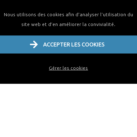
summa cum laude), in de tandheelkunde (DDS,
Nous utilisons des cookies afin d’analyser l’utilisation du
magna cum laude). Hij specialiseerde zich in
site web et d’en améliorer la convivialité.
mond- en maxillofaciale chirurgie aan de
Katholieke Universiteit Leuven. De
ACCEPTER LES COOKIES
postuniversitaire opleiding werd verder gevolgd
in Arnhem (Stoelinga), Aken (Koberg),
Kopenhagen (Pinborg), Göteborg (Bränemark), en
Gérer les cookies
San Francisco (Marx). Hij bekleedt een
ereprofessoraat aan de Vierde Medische Militaire
Universiteit van Xi'an, China. Hij behaalde ook
een mastergraad in management (MM) aan de
Toegepaste Economische Wetenschappen aan
de Universiteit Hasselt en een mastergraad in
ziekenhuismanagement (MHM) aan de Katholieke