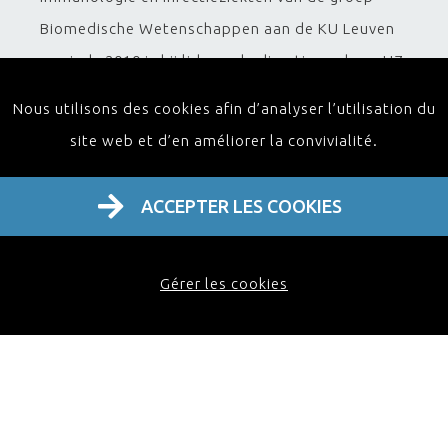
Biomedische Wetenschappen aan de KU Leuven
en sinds 2010 is hij lid van de directieraad van UZ
Leuven.
Nous utilisons des cookies afin d’analyser l’utilisation du
site web et d’en améliorer la convivialité.
Professor
Geert
ACCEPTER LES COOKIES
Gérer les cookies