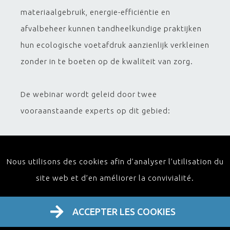
materiaalgebruik, energie-efficiëntie en
afvalbeheer kunnen tandheelkundige praktijken
hun ecologische voetafdruk aanzienlijk verkleinen
zonder in te boeten op de kwaliteit van zorg.
De webinar wordt geleid door twee
vooraanstaande experts op dit gebied:
Prof. Dr. Mohamed Hassan Ahmed
zal zich
richten op diverse aspecten van tandheelkundige
Nous utilisons des cookies afin d’analyser l’utilisation du
materialen en restauratieve tandheelkunde. Zijn
site web et d’en améliorer la convivialité.
onderzoek omvat de ontwikkeling van
innovatieve ecologische tandheelkundige
ACCEPTER LES COOKIES
producten als alternatieven voor de momenteel