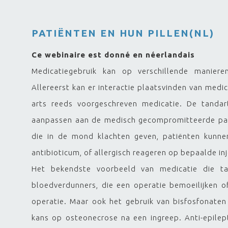
PATIËNTEN EN HUN PILLEN(NL)
Ce webinaire est donné en néerlandais
Medicatiegebruik kan op verschillende maniere
Allereerst kan er interactie plaatsvinden van medic
arts reeds voorgeschreven medicatie. De tanda
aanpassen aan de medisch gecompromitteerde patiën
die in de mond klachten geven, patiënten kunne
antibioticum, of allergisch reageren op bepaalde inj
Het bekendste voorbeeld van medicatie die ta
bloedverdunners, die een operatie bemoeilijken o
operatie. Maar ook het gebruik van bisfosfonate
kans op osteonecrose na een ingreep. Anti-epile