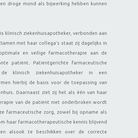
 een droge mond als bijwerking hebben kunnen
is klinisch ziekenhuisapotheker, verbonden aan
Samen met haar collega's staat zij dagelijks in
optimale en veilige farmacotherapie aan de
nte patiënt. Patiëntgerichte farmaceutische
e klinisch ziekenhuisapotheker in een
ormen hierbij de basis voor de toepassing van
enhuis. Daarnaast ziet zij het als één van haar
herapie van de patiënt niet onderbroken wordt
oze farmaceutische zorg, zowel bij opname als
 om haar farmacotherapeutische kennis blijvend
ren alsook te beschikken over de correcte