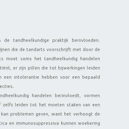
n de tandheelkundige praktijk beïnvloeden.
ijnen die de tandarts voorschrijft met door de
rts moet soms het tandheelkundig handelen
t, er zijn pillen die tot bijwerkingen leiden
n een intolerantie hebben voor een bepaald
ecties.
ndheelkundig handelen beïinvloedt, vormen
f zelfs leiden tot het moeten staken van een
n kan problemen geven, want het verhoogt de
ptica en immunosuppressiva kunnen woekering