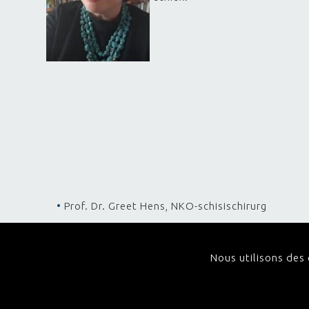
Prof. Dr. Greet Hens, NKO-schisischirurg
Prof. Dr. Maissa Rayyan, Neonatologe
Nathalie Arron, Sociaal werk
Nous utilisons des c
Prof. Dr. Krisztian Nagy, MKA-schisischirurg
Charlotte Scheerens, Logopedist