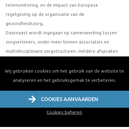
telemonitoring, en de impact van Europese
regelgeving op de organisatie van de
gezondheidszorg.
Daarnaast wordt ingegaan op samenwerking tussen
zorgverleners, onder meer binnen associaties en
multidisciplinaire zorgstructuren. Heldere afspraken
over verantwoordelijkheden, informatie-uitwisseling
en patiëntcommunicatie zijn essentieel om
Wij gebruiken cookies om het gebruik van de website te
continuïteit van zorg te garanderen.
analyseren en het gebruiksgemak te verbeteren.
De sessie vertaalt deze ontwikkelingen naar concrete
aandachtspunten voor de klinische praktijk, met als
COOKIES AANVAARDEN
centraal doel het ondersteunen van kwaliteitsvolle,
Cookies beheren
transparante en patiëntgerichte zorg.
accreditatie wordt aangevraagd