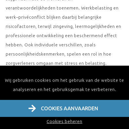
verantwoordelijkheden toenemen. Werkbelasting en
werk–privéconflict blijken daarbij belangrijke
risicofactoren, terwijl zingeving, leermogelijkheden en
professionele ontwikkeling een beschermend effect
hebben. Ook individuele verschillen, zoals
persoonlijkheidskenmerken, spelen een rol in hoe
zorgverleners omgaan met stress en belasting.
Wij gebruiken cookies om het gebruik van de website te
Naast het in kaart brengen van deze mechanismen
analyseren en het gebruiksgemak te verbeteren.
wordt in de masterclass aandacht besteed aan
concrete en haalbare interventies die bijdragen aan
COOKIES AANVAARDEN
duurzaam welzijn in de zorg. Deze interventies
combineren individuele strategieën (zoals coaching,
Cookies beheren
training en gezondheidsmonitoring) met