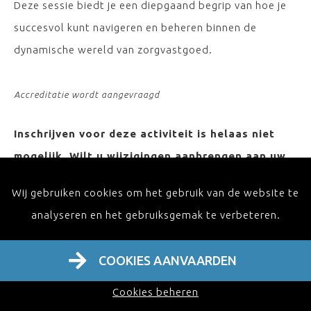
Deze sessie biedt je een diepgaand begrip van hoe je
succesvol kunt navigeren en beheren binnen de
dynamische wereld van zorgvastgoed.
Accreditatie wordt aangevraagd
Inschrijven voor deze activiteit is helaas niet
mogelijk. Wilt u wijzigingen aanbrengen aan uw
registratie, contacteer dan de administratie via
Wij gebruiken cookies om het gebruik van de website te
info@iomfcot.be . Wenst u op de hoogte te
analyseren en het gebruiksgemak te verbeteren.
blijven van onze activiteiten, schrijf u dan in op
onze nieuwsbrief en ontvang de laatste
COOKIES AANVAARDEN
berichten in uw inbox!
Cookies beheren
ONTVANG ONZE NIEUWSBRIEF