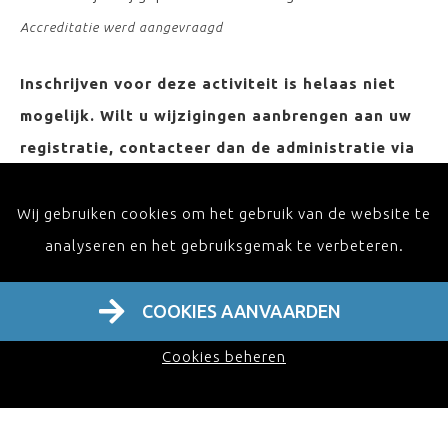
Accreditatie werd aangevraagd
Inschrijven voor deze activiteit is helaas niet
mogelijk. Wilt u wijzigingen aanbrengen aan uw
registratie, contacteer dan de administratie via
info@iomfcot.be . Wenst u op de hoogte te
blijven van onze activiteiten, schrijf u dan in op
Wij gebruiken cookies om het gebruik van de website te
onze nieuwsbrief en ontvang de laatste
analyseren en het gebruiksgemak te verbeteren.
berichten in uw inbox!
COOKIES AANVAARDEN
ONTVANG ONZE NIEUWSBRIEF
Cookies beheren