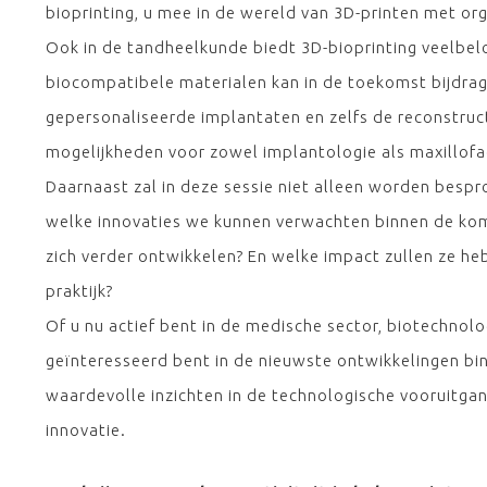
bioprinting, u mee in de wereld van 3D-printen met or
Ook in de tandheelkunde biedt 3D-bioprinting veelbel
biocompatibele materialen kan in de toekomst bijdrag
gepersonaliseerde implantaten en zelfs de reconstruc
mogelijkheden voor zowel implantologie als maxillofac
Daarnaast zal in deze sessie niet alleen worden bespr
welke innovaties we kunnen verwachten binnen de kom
zich verder ontwikkelen? En welke impact zullen ze 
praktijk?
Of u nu actief bent in de medische sector, biotechnol
geïnteresseerd bent in de nieuwste ontwikkelingen bi
waardevolle inzichten in de technologische vooruitg
innovatie.