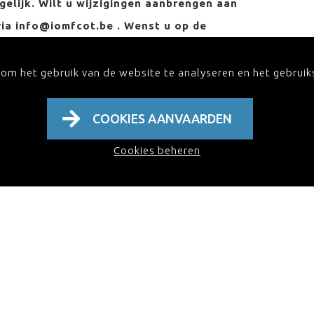
ogelijk. Wilt u wijzigingen aanbrengen aan
via info@iomfcot.be . Wenst u op de
 u dan in op onze nieuwsbrief en ontvang de
 om het gebruik van de website te analyseren en het gebrui
COOKIES AANVAARDEN
Cookies beheren