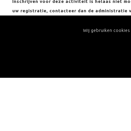
Inschrijven voor deze activiteit is helaas niet m
uw registratie, contacteer dan de administratie 
hoogte te blijven van onze activiteiten, schrijf
laatste berichten in uw inbox!
Wij gebruiken cookies
ONTVANG ONZE NIEUWSBRIEF