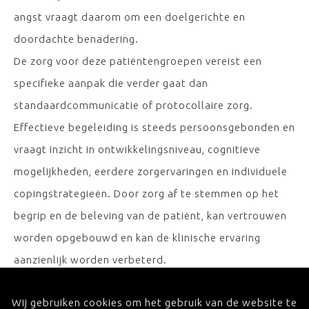
angst vraagt daarom om een doelgerichte en
doordachte benadering.
De zorg voor deze patiëntengroepen vereist een
specifieke aanpak die verder gaat dan
standaardcommunicatie of protocollaire zorg.
Effectieve begeleiding is steeds persoonsgebonden en
vraagt inzicht in ontwikkelingsniveau, cognitieve
mogelijkheden, eerdere zorgervaringen en individuele
copingstrategieën. Door zorg af te stemmen op het
begrip en de beleving van de patiënt, kan vertrouwen
worden opgebouwd en kan de klinische ervaring
aanzienlijk worden verbeterd.
Deze masterclass richt zich op het versterken van
Wij gebruiken cookies om het gebruik van de website te
klinische vaardigheden en inzichten die zorgverleners