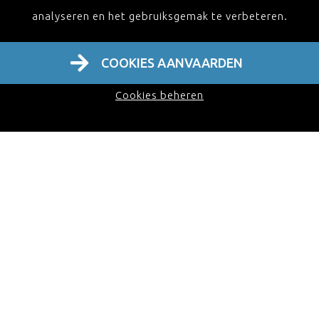
analyseren en het gebruiksgemak te verbeteren.
ondersteunen in het begeleiden van kinderen en
kwetsbare personen, met bijzondere aandacht voor
COOKIES AANVAARDEN
angstpreventie en -reductie binnen de dagelijkse
zorgpraktijk.
Cookies beheren
Accreditatie is aangevraagd:
• Artsen: 26004520 – 1,5 CP
• Tandartsen: 26004582 – 10 AE (DG5)
accreditatie wordt aangevraagd
Inschrijven voor deze activiteit is helaas niet
mogelijk. Wilt u wijzigingen aanbrengen aan uw
registratie, contacteer dan de administratie via