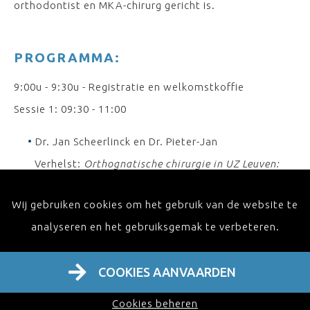
orthodontist en MKA-chirurg gericht is.
PROGRAMMA:
9:00u - 9:30u - Registratie en welkomstkoffie
Sessie 1: 09:30 - 11:00
Dr. Jan Scheerlinck en Dr. Pieter-Jan
Verhelst:
Orthognatische chirurgie in UZ Leuven:
van hedendaagse wijsheden naar toekomstige
Wij gebruiken cookies om het gebruik van de website te
beloftes
analyseren en het gebruiksgemak te verbeteren.
Dr. Medhat Aly:
Pre- en postchirurgische
orthodontie: interprofessional communication
COOKIES AANVAARDEN
Dr. Eman Shaheen:
The Next Frontier: het belang
van onderzoek in orthognatische chirurgie
Cookies beheren