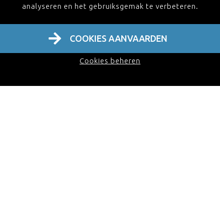
analyseren en het gebruiksgemak te verbeteren.
endoscopische technieken anno 2022
18u00 – 19u30 – Gemeenschappelijke LOK
COOKIES AANVAARDEN
Cookies beheren
19u30 Feestelijk diner met aansluitend dansfeest
Zaterdag 02/04/2022
09u00 – 10u00 – Prof. C. Politis –
Ziekenhuisfinanciering
– een artsenperspectief
10u00 – 11u00 – Em. Prof. Dr. P. Legrand - W.d.W. &
N.p.O. (wie doet wat & nill per os)
11u00 – 11u30 – koffiepauze
11u30 – 12u30 – Em. Prof. E. Schokkaert -
De
gezondheidszorg in evolutie: uitdagingen en keuzes
12u30 – afsluitende receptie