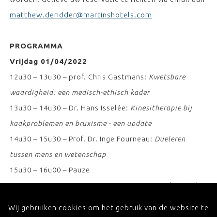
matthew.deridder@martinshotels.com
PROGRAMMA
Vrijdag 01/04/2022
12u30 – 13u30 – prof. Chris Gastmans:
Kwetsbare
waardigheid: een medisch-ethisch kader
13u30 – 14u30 – Dr. Hans Isselée:
Kinesitherapie bij
kaakproblemen en bruxisme - een update
14u30 – 15u30 – Prof. Dr. Inge Fourneau:
Dueleren
tussen mens en wetenschap
15u30 – 16u00 – Pauze
16u00 – 17u00 – Ir. Dr. Yi Sun:
3D Printing and Virtual
Surgical Planning in Reconstructive Surgery
Wij gebruiken cookies om het gebruik van de website te
17u00 – 18u00 – Dr. Michiel Bronswijk:
Nieuwe