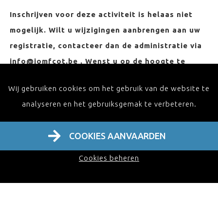
Inschrijven voor deze activiteit is helaas niet
mogelijk. Wilt u wijzigingen aanbrengen aan uw
registratie, contacteer dan de administratie via
info@iomfcot.be . Wenst u op de hoogte te
blijven van onze activiteiten, schrijf u dan in op
Wij gebruiken cookies om het gebruik van de website te
onze nieuwsbrief en ontvang de laatste
analyseren en het gebruiksgemak te verbeteren.
berichten in uw inbox!
ONTVANG ONZE NIEUWSBRIEF
COOKIES AANVAARDEN
Cookies beheren
PARTNERS