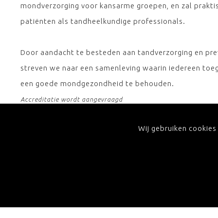
mondverzorging voor kansarme groepen, en zal prakt
patiënten als tandheelkundige professionals.
Door aandacht te besteden aan tandverzorging en preve
streven we naar een samenleving waarin iedereen toe
een goede mondgezondheid te behouden.
Accreditatie wordt aangevraagd
Inschrijven voor deze activiteit is helaas niet m
Wij gebruiken cookies
uw registratie, contacteer dan de administratie 
hoogte te blijven van onze activiteiten, schrijf
laatste berichten in uw inbox!
ONTVANG ONZE NIEUWSBRIEF