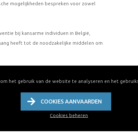
ische mogelijkheden bespreken voor zowel
ntie bij kansarme individuen in België,
gang heeft tot de noodzakelijke middelen om
ogelijk. Wilt u wijzigingen aanbrengen aan
 om het gebruik van de website te analyseren en het gebrui
via info@iomfcot.be . Wenst u op de
 u dan in op onze nieuwsbrief en ontvang de
COOKIES AANVAARDEN
Cookies beheren