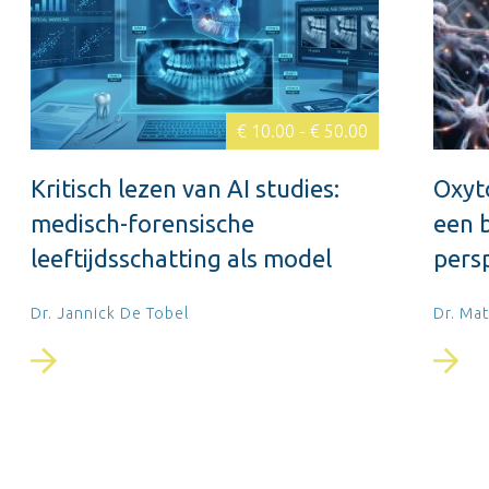
€ 10.00 - € 50.00
Kritisch lezen van AI studies:
Oxyto
medisch-forensische
een 
leeftijdsschatting als model
pers
Dr. Jannick De Tobel
Dr. Ma