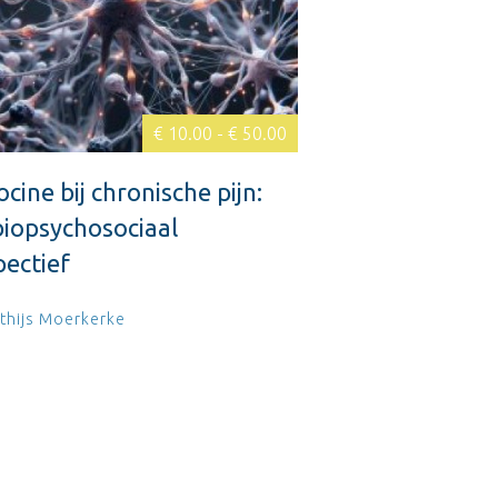
€ 10.00 - € 50.00
cine bij chronische pijn:
biopsychosociaal
pectief
tthijs Moerkerke