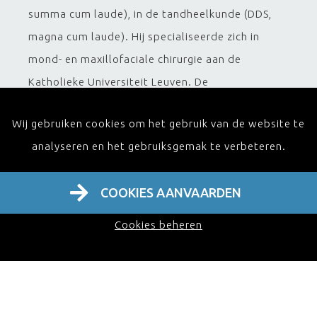
summa cum laude), in de tandheelkunde (DDS,
magna cum laude). Hij specialiseerde zich in
mond- en maxillofaciale chirurgie aan de
Katholieke Universiteit Leuven. De
postuniversitaire opleiding werd verder gevolgd
Wij gebruiken cookies om het gebruik van de website te
in Arnhem (Stoelinga), Aken (Koberg),
analyseren en het gebruiksgemak te verbeteren.
Kopenhagen (Pinborg), Göteborg (Bränemark), en
San Francisco (Marx). Hij bekleedt een
COOKIES AANVAARDEN
ereprofessoraat aan de Vierde Medische Militaire
Universiteit van Xi'an, China. Hij behaalde ook
Cookies beheren
een mastergraad in management (MM) aan de
Toegepaste Economische Wetenschappen aan
de Universiteit Hasselt en een mastergraad in
ziekenhuismanagement (MHM) aan de Katholieke