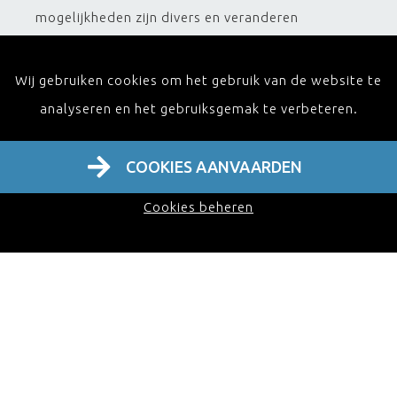
mogelijkheden zijn divers en veranderen
voortdurend met de vooruitgang in de medische
wetenschap.
Wij gebruiken cookies om het gebruik van de website te
analyseren en het gebruiksgemak te verbeteren.
COOKIES AANVAARDEN
Cookies beheren
Prof. dr. Constantinus Politis
is emeritus
Gewoon Hoogleraar aan de Faculteit
Geneeskunde KULeuven en vroeger Diensthoofd
Mond-,Kaak-en Aangezichtsheelkunde van de
Universitaire Ziekenhuizen te Leuven. Hij was
coördinerend stagemeester voor de opleiding
Mond-, Kaak- en Aangezichtsheelkunde