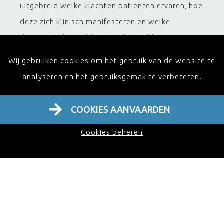
uitgebreid welke klachten patiënten ervaren, hoe
deze zich klinisch manifesteren en welke
diagnostische middelen ter beschikking staan –
van subjectieve klachten zoals droogtegevoel of
Wij gebruiken cookies om het gebruik van de website te
slikproblemen, tot objectieve evaluatie van
analyseren en het gebruiksgemak te verbeteren.
speekselfunctie.
COOKIES AANVAARDEN
Daarnaast wordt er ingegaan op de beschikbare
Cookies beheren
behandelopties: van medicamenteuze stimulatie
en lokale verzorging tot logopedische therapie
en technische hulpmiddelen. Ook het belang van
een multidisciplinaire aanpak komt aan bod,
waarbij artsen, tandartsen en logopedisten
samenwerken om de best mogelijke zorg te