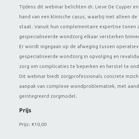
Tijdens dit webinar belichten dr. Lieve De Cuyper
hand van een klinische casus, waarbij niet alleen d
staat. Vanuit hun complementaire expertise tonen z
gespecialiseerde wondzorg elkaar versterken binnen
Er wordt ingegaan op de afweging tussen operatiev
gespecialiseerde wondzorg in opvolging en revalida
zorg om complicaties te beperken en herstel te on
Dit webinar biedt zorgprofessionals concrete inzicht
aanpak van complexe wondproblematiek, met aandac
geïntegreerd zorgmodel.
Prijs
Prijs: €10,00