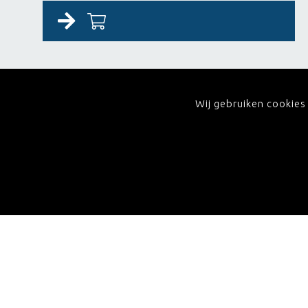
Beoordelingen (0)
Wij gebruiken cookies
Er zijn nog geen beoordelingen.
Wees de eerste om "Complexe Wondzorg: Chirur
SCHRIJF EEN BEOORDELING