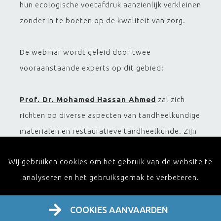
hun ecologische voetafdruk aanzienlijk verkleinen
zonder in te boeten op de kwaliteit van zorg.
De webinar wordt geleid door twee
vooraanstaande experts op dit gebied:
Prof. Dr. Mohamed Hassan Ahmed
zal zich
richten op diverse aspecten van tandheelkundige
materialen en restauratieve tandheelkunde. Zijn
onderzoek omvat de ontwikkeling van
Wij gebruiken cookies om het gebruik van de website te
innovatieve ecologische tandheelkundige
analyseren en het gebruiksgemak te verbeteren.
producten als alternatieven voor de momenteel
gebruikte plastic materialen. Dit is gericht op het
COOKIES AANVAARDEN
verbeteren van de mondgezondheid en de