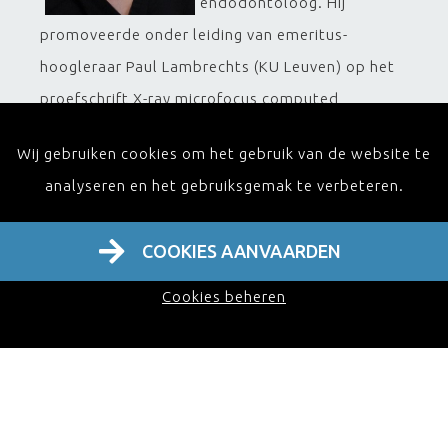
endodontoloog. Hij
promoveerde onder leiding van emeritus-
hoogleraar Paul Lambrechts (KU Leuven) op het
proefschrift X-ray microfocus computed
tomography for nondestructive evaluation of the
Wij gebruiken cookies om het gebruik van de website te
shaping ability of nickel-titanium rotary
analyseren en het gebruiksgemak te verbeteren.
instruments and subsequent obturation. De
samenwerking met de KU bleef bestaan, doordat
COOKIES AANVAARDEN
hij in Leuven werd aangesteld als
universitair docent, deels bij het
Cookies beheren
studentenonderwijs (vakken ergonomie en
praktijkvoering) en deels bij de opleiding tot
tandarts-endodontoloog. Lars Bergmans is
medeoprichter van het Ergonomics Fund, een