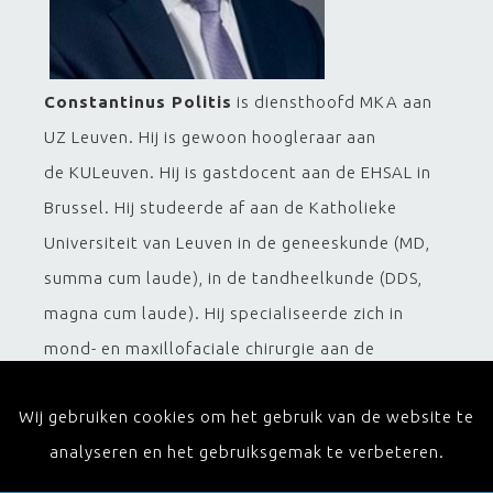
Constantinus Politis
is diensthoofd MKA aan
UZ Leuven. Hij is gewoon hoogleraar aan
de KULeuven. Hij is gastdocent aan de EHSAL in
Brussel. Hij studeerde af aan de Katholieke
Universiteit van Leuven in de geneeskunde (MD,
summa cum laude), in de tandheelkunde (DDS,
magna cum laude). Hij specialiseerde zich in
mond- en maxillofaciale chirurgie aan de
Katholieke Universiteit Leuven. De
Wij gebruiken cookies om het gebruik van de website te
postuniversitaire opleiding werd verder gevolgd
analyseren en het gebruiksgemak te verbeteren.
in Arnhem (Stoelinga), Aken (Koberg),
Kopenhagen (Pinborg), Göteborg (Bränemark), en