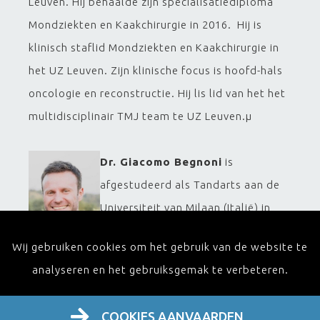
Leuven. Hij behaalde zijn specialisatiediploma
Mondziekten en Kaakchirurgie in 2016. Hij is
klinisch staflid Mondziekten en Kaakchirurgie in
het UZ Leuven. Zijn klinische focus is hoofd-hals
oncologie en reconstructie. Hij lis lid van het het
multidisciplinair TMJ team te UZ Leuven.µ
Dr. Giacomo Begnoni
is
afgestudeerd als Tandarts aan de
Universiteit van Milaan (Italië) in
2011. Na het behalen van de
Wij gebruiken cookies om het gebruik van de website te
specialisatie in orthodontie (2015),
analyseren en het gebruiksgemak te verbeteren.
doctoreerde hij in ‘Oral Sciences’ aan de afdeling
Humane Anatomie van dezelfde universiteit
COOKIES AANVAARDEN