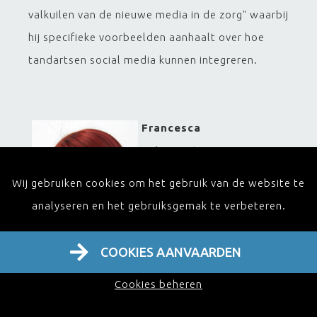
valkuilen van de nieuwe media in de zorg" waarbij
hij specifieke voorbeelden aanhaalt over hoe
tandartsen social media kunnen integreren.
Francesca
Dries:
Instragram
influencer
Wij gebruiken cookies om het gebruik van de website te
@blackflamingo_x met
analyseren en het gebruiksgemak te verbeteren.
meer dan 10.000
volgers waarbij de zorg op
COOKIES AANVAARDEN
een positieve manier in
Cookies beheren
beeld wordt gebracht, geeft een aantal hands-on
voorbeelden gericht aan verpleegkundigen,