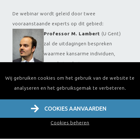
De webinar wordt geleid door twee
vooraanstaande experts op dit gebied:
Professor M. Lambert
(U Gent)
zal de uitdagingen bespreken
waarmee kansarme individuen,
evenals tandartsen en
mondhygiënisten, worden
Wij gebruiken cookies om het gebruik van de website te
geconfronteerd. Hij zal veelvoorkomende
analyseren en het gebruiksgemak te verbeteren.
problemen analyseren, de oorzaken ervan
belichten en een duidelijk beeld schetsen van de
COOKIES AANVAARDEN
huidige situatie.
Cookies beheren