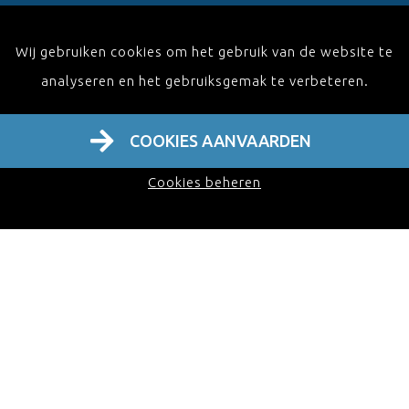
Home
Over ons
Wij gebruiken cookies om het gebruik van de website te
analyseren en het gebruiksgemak te verbeteren.
Activiteiten
Contact NL
FAQ
COOKIES AANVAARDEN
Webinar
Cookies beheren
Masterclass
Workshop
Symposia
On demand
Webinar